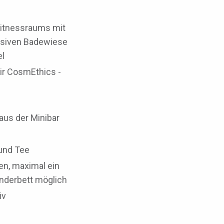
Fitnessraums mit
usiven Badewiese
el
ir CosmEthics -
aus der Minibar
und Tee
en, maximal ein
Kinderbett möglich
iv